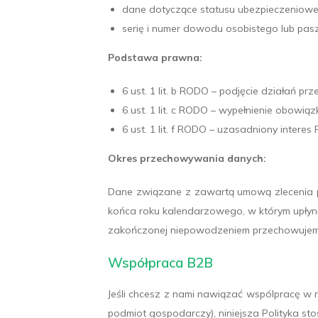
dane dotyczące statusu ubezpieczeniowego
serię i numer dowodu osobistego lub pasz
Podstawa prawna:
6 ust. 1 lit. b RODO – podjęcie działań p
6 ust. 1 lit. c RODO – wypełnienie obow
6 ust. 1 lit. f RODO – uzasadniony intere
Okres przechowywania danych:
Dane związane z zawartą umową zlecenia p
końca roku kalendarzowego, w którym upłyną
zakończonej niepowodzeniem przechowujem
Współpraca B2B
Jeśli chcesz z nami nawiązać wspólpracę w
podmiot gospodarczy), niniejsza Polityka st