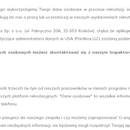
ego wykorzystujemy Twoje dane osobowe w procesie rekrutacji, w 
likują do nas o pracę lub uczestniczą w naszych wydarzeniach rekrut
x Sp. z o.o. (ul. Fabryczna 20A, 31-553 Kraków), chyba że aplikuje
dotyczące administratora danych w USA (Printbox LLC) zostaną podan
ch osobowych możesz skontaktować się z naszym Inspektor
sób trzecich (w tym od naszych pracowników w ramach programu rek
szych platform rekrutacyjnych. "Dane osobowe" to wszelkie informac
 telefonu.
y pasujesz do naszego zespołu i czy możemy zaproponować Ci wsp
am niezbędnych informacji, nie będziemy mogli rozpatrzyć Twojej apl