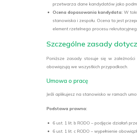
przetwarza dane kandydatów jako podmio
Ocena dopasowania kandydata:
W toku
stanowiska i zespołu. Ocena ta jest prz
element rzetelnego procesu rekrutacyjnego
Szczególne zasady dotycz
Poniższe zasady stosuje się w zależności 
obowiązują we wszystkich przypadkach.
Umowa o pracę
Jeśli aplikujesz na stanowisko w ramach um
Podstawa prawna:
6 ust. 1 lit. b RODO – podjęcie działań p
6 ust. 1 lit. c RODO – wypełnienie obowi