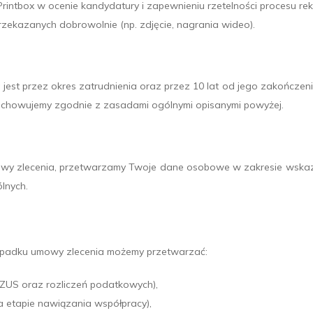
s Printbox w ocenie kandydatury i zapewnieniu rzetelności procesu re
przekazanych dobrowolnie (np. zdjęcie, nagrania wideo).
t przez okres zatrudnienia oraz przez 10 lat od jego zakończeni
echowujemy zgodnie z zasadami ogólnymi opisanymi powyżej.
owy zlecenia, przetwarzamy Twoje dane osobowe w zakresie wskazan
lnych.
ypadku umowy zlecenia możemy przetwarzać:
ZUS oraz rozliczeń podatkowych),
 etapie nawiązania współpracy),