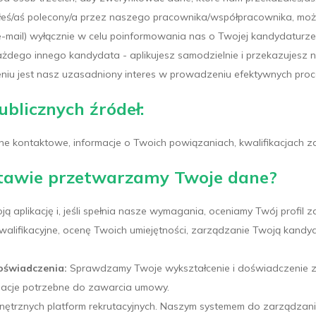
ałeś/aś polecony/a przez naszego pracownika/współpracownika, 
-mail) wyłącznie w celu poinformowania nas o Twojej kandydaturze.
żdego innego kandydata - aplikujesz samodzielnie i przekazujesz
iu jest nasz uzasadniony interes w prowadzeniu efektywnych procesó
ublicznych źródeł:
e kontaktowe, informacje o Twoich powiązaniach, kwalifikacjach 
dstawie przetwarzamy Twoje dane?
ją aplikację i, jeśli spełnia nasze wymagania, oceniamy Twój profil
alifikacyjne, ocenę Twoich umiejętności, zarządzanie Twoją kandyd
oświadczenia:
Sprawdzamy Twoje wykształcenie i doświadczenie za
macje potrzebne do zawarcia umowy.
trznych platform rekrutacyjnych. Naszym systemem do zarządzania re