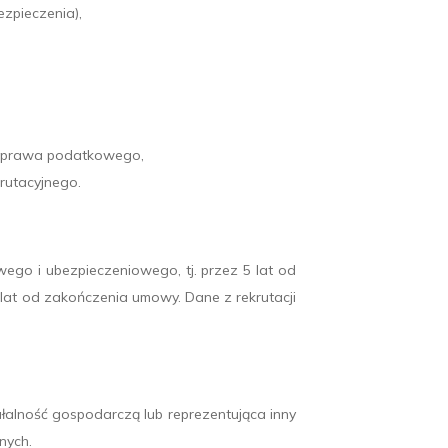
ezpieczenia),
az prawa podatkowego,
krutacyjnego.
o i ubezpieczeniowego, tj. przez 5 lat od
lat od zakończenia umowy. Dane z rekrutacji
alność gospodarczą lub reprezentująca inny
nych.