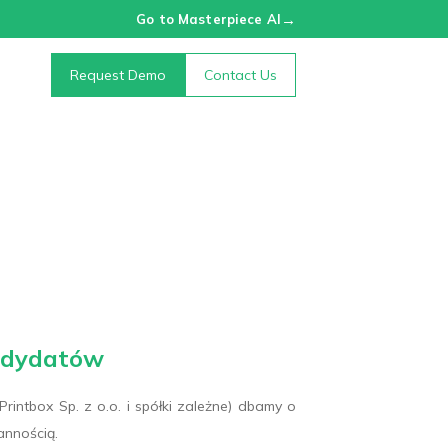
→
Go to Masterpiece AI
Request Demo
Contact Us
andydatów
rintbox Sp. z o.o. i spółki zależne) dbamy o
annością.