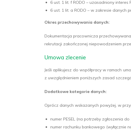
6 ust. 1 lit. f RODO – uzasadniony intere
6 ust. 1 lit. a RODO – w zakresie danych 
Okres przechowywania danych:
Dokumentacja pracownicza przechowywana jes
rekrutacji zakończonej niepowodzeniem prz
Umowa zlecenie
Jeśli aplikujesz do współpracy w ramach um
z uwzględnieniem poniższych zasad szczegó
Dodatkowe kategorie danych:
Oprócz danych wskazanych powyżej, w prz
numer PESEL (na potrzeby zgłoszenia do 
numer rachunku bankowego (wyłącznie na