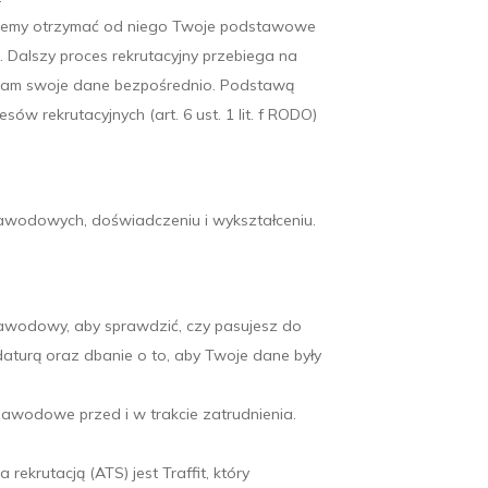
możemy otrzymać od niego Twoje podstawowe
 Dalszy proces rekrutacyjny przebiega na
 nam swoje dane bezpośrednio. Podstawą
w rekrutacyjnych (art. 6 ust. 1 lit. f RODO)
zawodowych, doświadczeniu i wykształceniu.
 zawodowy, aby sprawdzić, czy pasujesz do
aturą oraz dbanie o to, aby Twoje dane były
wodowe przed i w trakcie zatrudnienia.
krutacją (ATS) jest Traffit, który