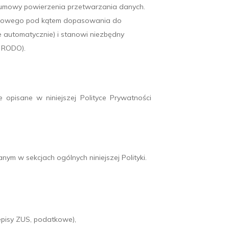
 umowy powierzenia przetwarzania danych.
odowego pod kątem dopasowania do
 automatycznie) i stanowi niezbędny
f RODO).
 opisane w niniejszej Polityce Prywatności
m w sekcjach ogólnych niniejszej Polityki.
zepisy ZUS, podatkowe),