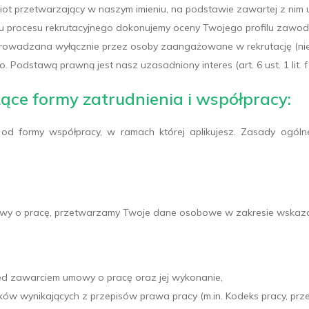
t przetwarzający w naszym imieniu, na podstawie zawartej z nim
 procesu rekrutacyjnego dokonujemy oceny Twojego profilu zaw
eprowadzana wyłącznie przez osoby zaangażowane w rekrutację (nie
. Podstawą prawną jest nasz uzasadniony interes (art. 6 ust. 1 lit. 
ące formy zatrudnienia i współpracy:
od formy współpracy, w ramach której aplikujesz. Zasady ogólne
owy o pracę, przetwarzamy Twoje dane osobowe w zakresie wskazany
rzed zawarciem umowy o pracę oraz jej wykonanie,
ązków wynikających z przepisów prawa pracy (m.in. Kodeks pracy, pr