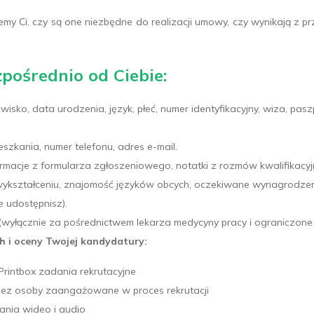
emy Ci, czy są one niezbędne do realizacji umowy, czy wynikają z p
pośrednio od Ciebie:
zwisko, data urodzenia, język, płeć, numer identyfikacyjny, wiza, pa
szkania, numer telefonu, adres e-mail.
rmacje z formularza zgłoszeniowego, notatki z rozmów kwalifikacyjny
ształceniu, znajomość języków obcych, oczekiwane wynagrodzenie
e udostępnisz).
wyłącznie za pośrednictwem lekarza medycyny pracy i ograniczone 
h i oceny Twojej kandydatury:
Printbox zadania rekrutacyjne
zez osoby zaangażowane w proces rekrutacji
ania wideo i audio