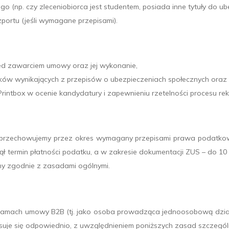
 (np. czy zleceniobiorca jest studentem, posiada inne tytuły do ub
portu (jeśli wymagane przepisami).
rzed zawarciem umowy oraz jej wykonanie,
iązków wynikających z przepisów o ubezpieczeniach społecznych or
s Printbox w ocenie kandydatury i zapewnieniu rzetelności procesu re
rzechowujemy przez okres wymagany przepisami prawa podatkoweg
ł termin płatności podatku, a w zakresie dokumentacji ZUS – do 10 
y zgodnie z zasadami ogólnymi.
 ramach umowy B2B (tj. jako osoba prowadząca jednoosobową dział
osuje się odpowiednio, z uwzględnieniem poniższych zasad szczegól