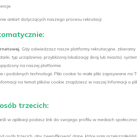
encje
nie ankiet dotyczących naszego procesu rekrutacji
tomatycznie:
ernetowej.
Gdy odwiedzasz nasze platformy rekrutacyjne, zbieramy in
rki, typ urządzenia, przybliżoną lokalizację (kraj lub miasto), system
 spędzony na naszej platformie.
i podobnych technologii. Pliki cookie to małe pliki zapisywane na 
ormacji na temat plików cookie znajdziesz w naszej Informacji o pli
osób trzecich:
eśli w aplikacji podasz link do swojego profilu w mediach społeczn
d osób trzecich, aby zweryfikować dane, które nam przekazałeś/aś