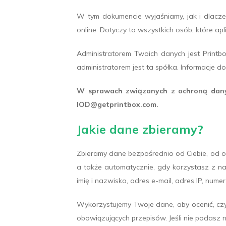
W tym dokumencie wyjaśniamy, jak i dlacz
online. Dotyczy to wszystkich osób, które ap
Administratorem Twoich danych jest Printbo
administratorem jest ta spółka. Informacje 
W sprawach związanych z ochroną dany
IOD@getprintbox.com.
Jakie dane zbieramy?
Zbieramy dane bezpośrednio od Ciebie, od o
a także automatycznie, gdy korzystasz z na
imię i nazwisko, adres e-mail, adres IP, numer
Wykorzystujemy Twoje dane, aby ocenić, cz
obowiązujących przepisów. Jeśli nie podasz n